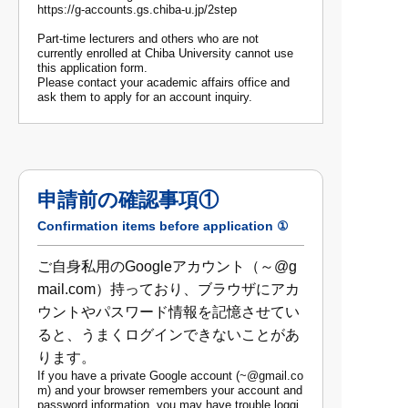
https://g-accounts.gs.chiba-u.jp/2step
Part-time lecturers and others who are not
currently enrolled at Chiba University cannot use
this application form.
Please contact your academic affairs office and
ask them to apply for an account inquiry.
申請前の確認事項①
Confirmation items before application ①
ご自身私用のGoogleアカウント（～@g
mail.com）持っており、ブラウザにアカ
ウントやパスワード情報を記憶させてい
ると、うまくログインできないことがあ
ります。
If you have a private Google account (~@gmail.co
m) and your browser remembers your account and
password information, you may have trouble loggi