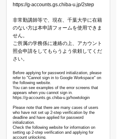
https://g-accounts.gs.chiba-u.jp/2step
非常勤講師等で、現在、千葉大学に在籍
のない方は本申請フォームを使用できま
せん。
ご所属の学務係に連絡の上、アカウント
照会申請をしてもらうよう依頼してくだ
さい。
Before applying for password initialization, please
refer to "Cannot sign in to Google Workspace" on
the following website.
You can see examples of the error screens that
appears when you cannot sign in.
https://g-accounts.gs.chiba-u.jp/howtologin
Please note that there are many cases of users
who have not set up 2-step verification by the
deadline and have applied for password
initialization.
Check the following website for information on
setting up 2-step verification and applying for
account unlocking.